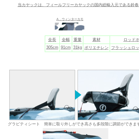
当カヤックは、フィールフリーカヤックの国内総輸入元である鈴春
A．ウィンターカモ
全長
全幅
重量
素材
ロッド
305cm
91cm
31kg
ポリエチレン
フラッシュロッ
グラビティシート 簡単に取り外しができ高さも多段階に調節ができま