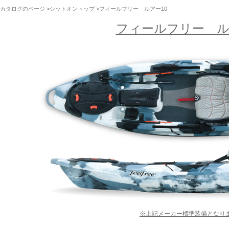
カタログのページ
>
シットオントップ
>フィールフリー ルアー10
フィールフリー ル
※上記メーカー標準装備となり